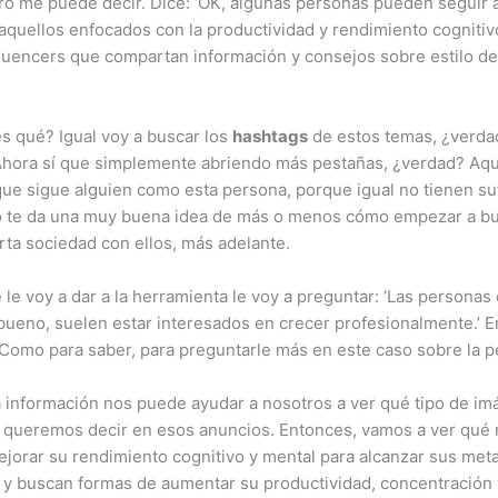
 me puede decir. Dice: ‘OK, algunas personas pueden seguir a 
 aquellos enfocados con la productividad y rendimiento cogniti
luencers que compartan información y consejos sobre estilo de 
es qué? Igual voy a buscar los
hashtags
de estos temas, ¿verdad
Ahora sí que simplemente abriendo más pestañas, ¿verdad? Aquí 
s que sigue alguien como esta persona, porque igual no tienen su
o te da una muy buena idea de más o menos cómo empezar a bus
ta sociedad con ellos, más adelante.
e le voy a dar a la herramienta le voy a preguntar: ‘Las person
bueno, suelen estar interesados en crecer profesionalmente.’ E
 Como para saber, para preguntarle más en este caso sobre la p
a información nos puede ayudar a nosotros a ver qué tipo de i
e queremos decir en esos anuncios. Entonces, vamos a ver qué 
orar su rendimiento cognitivo y mental para alcanzar sus meta
a y buscan formas de aumentar su productividad, concentración y