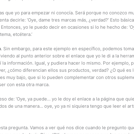
as que yo para empezar ni conocía. Será porque no conozco mu
mienta decirle: ‘Oye, dame tres marcas más, ¿verdad?’ Esto bás
Entonces, yo le puedo decir en ocasiones si lo he hecho de: ‘Oy
ema, etcétera.’
n
. Sin embargo, para este ejemplo en específico, podemos toma
iendo al punto anterior sobre el enlace que yo le di a la herra
 la información. Igual, y pudiera hacer lo mismo. Por ejemplo, 
‘A ver, ¿cómo diferencian ellos sus productos, verdad? ¿O qué e
o es muy bajo, que si lo pueden complementar con otros supleme
ser con esta otra marca.
o de: ‘Oye, ya puede… yo le doy el enlace a la página que qui
os de una manera… oye, yo ya ni siquiera tengo que leer el artí
esta pregunta. Vamos a ver qué nos dice cuando le pregunto qué