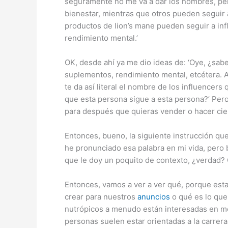
seguramente no me va a dar los nombres, pero
bienestar, mientras que otros pueden seguir
productos de lion’s mane pueden seguir a inf
rendimiento mental.’
OK, desde ahí ya me dio ideas de: ‘Oye, ¿sab
suplementos, rendimiento mental, etcétera. 
te da así literal el nombre de los influencer
que esta persona sigue a esta persona?’ Per
para después que quieras vender o hacer cier
Entonces, bueno, la siguiente instrucción qu
he pronunciado esa palabra en mi vida, pero 
que le doy un poquito de contexto, ¿verdad?
Entonces, vamos a ver a ver qué, porque est
crear para nuestros
anuncios
o qué es lo qu
nutrópicos a menudo están interesadas en mej
personas suelen estar orientadas a la carrer