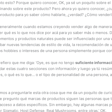
nto esto? Porque quiero conocer, OK, ya sé un poquito sobre el
inando sobre este producto? Pero ahora yo quiero conocer, ¿cuál
 producto para yo saber cómo hablarle, ¿verdad? ¿Cómo vender
eneralmente cuando estamos creyendo vender algo de manera m
r qué es lo que nos dice por acá para yo saber más o menos. D
plementos y productos naturales puede ser influenciado por una
obar nuevas tendencias de estilo de vida, la recomendación de un
los hobbies o intereses de una persona simplemente porque con
prefiero que me diga: ‘Oye, es que no tengo
suficiente informac
 a dar estas cuatro secciones con información y luego ya tú resú
es, o qué es lo que… o el tipo de personalidad de una persona, a
mos a preguntarle esta otra cosa que me da un poquito de cur
e pregunto qué marcas de productos siguen las personas que tom
o acceso a datos específicos. Sin embargo, hay algunas marcas
ur Sigmatic, Host Defense, Real Mushrooms, entre otras.’ OK.