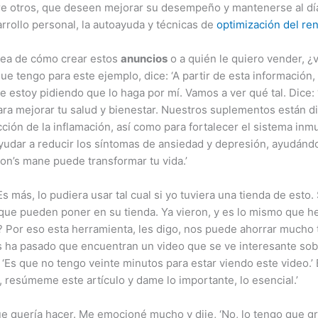
re otros, que deseen mejorar su desempeño y mantenerse al día 
rollo personal, la autoayuda y técnicas de
optimización del re
dea de cómo crear estos
anuncios
o a quién le quiero vender, 
que tengo para este ejemplo, dice: ‘A partir de esta información
le estoy pidiendo que lo haga por mí. Vamos a ver qué tal. Dice:
ara mejorar tu salud y bienestar. Nuestros suplementos están di
ción de la inflamación, así como para fortalecer el sistema inmu
ar a reducir los síntomas de ansiedad y depresión, ayudándote
on’s mane puede transformar tu vida.’
 Es más, lo pudiera usar tal cual si yo tuviera una tienda de esto
n que pueden poner en su tienda. Ya vieron, y es lo mismo que
Por eso esta herramienta, les digo, nos puede ahorrar mucho
les ha pasado que encuentran un video que se ve interesante sob
, ‘Es que no tengo veinte minutos para estar viendo este video.’
 resúmeme este artículo y dame lo importante, lo esencial.’
 quería hacer. Me emocioné mucho y dije, ‘No, lo tengo que gr