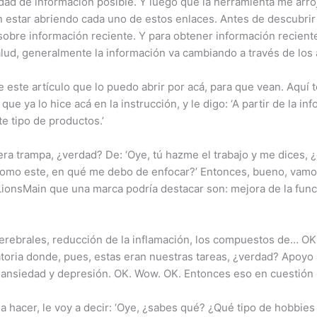
idad de información posible. Y luego que la herramienta me arroje
star abriendo cada uno de estos enlaces. Antes de descubrir 
sobre información reciente. Y para obtener información recient
lud, generalmente la información va cambiando a través de los 
este artículo que lo puedo abrir por acá, para que vean. Aquí te
que ya lo hice acá en la instrucción, y le digo: ‘A partir de la 
 tipo de productos.’
era trampa, ¿verdad? De: ‘Oye, tú hazme el trabajo y me dices, 
como este, en qué me debo de enfocar?’ Entonces, bueno, vamos
LionsMain que una marca podría destacar son: mejora de la func
cerebrales, reducción de la inflamación, los compuestos de… OK
atoria donde, pues, estas eran nuestras tareas, ¿verdad? Apoyo 
e ansiedad y depresión. OK. Wow. OK. Entonces eso en cuestión
 a hacer, le voy a decir: ‘Oye, ¿sabes qué? ¿Qué tipo de hobbi