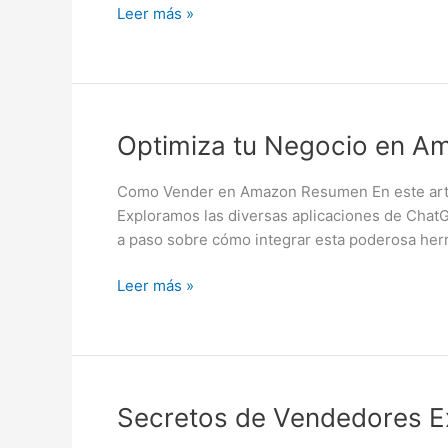
Herramientas
Leer más »
Eficientes
Optimiza
Optimiza tu Negocio en A
tu
Negocio
Como Vender en Amazon Resumen En este artícul
en
Exploramos las diversas aplicaciones de ChatGP
Amazon
a paso sobre cómo integrar esta poderosa her
con
ChatGPT:
Leer más »
Tutorial
Completo
Secretos
Secretos de Vendedores E
de