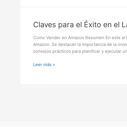
Amazon
Claves
Claves para el Éxito en e
para
el
Como Vender en Amazon Resumen En este artícul
Éxito
Amazon. Se destacan la importancia de la inve
en
consejos prácticos para planificar y ejecutar u
el
Lanzamiento
Leer más »
de
Productos
en
Amazon