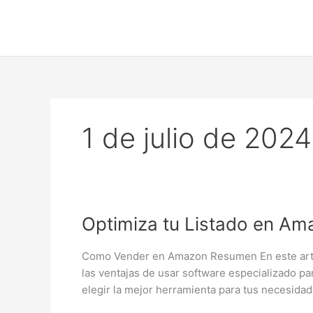
Ir
al
contenido
1 de julio de 2024
Optimiza
Optimiza tu Listado en Am
tu
Listado
Como Vender en Amazon Resumen En este artícu
en
las ventajas de usar software especializado pa
Amazon
elegir la mejor herramienta para tus necesida
con