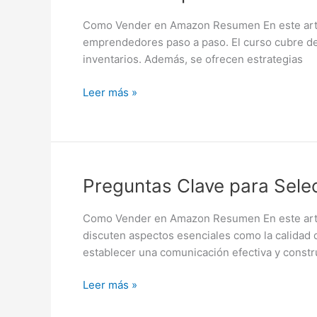
Completo:
Cómo
Como Vender en Amazon Resumen En este artíc
Vender
emprendedores paso a paso. El curso cubre desd
en
inventarios. Además, se ofrecen estrategias
Amazon
Paso
Leer más »
a
Paso
Preguntas
Preguntas Clave para Sele
Clave
para
Como Vender en Amazon Resumen En este artícu
Seleccionar
discuten aspectos esenciales como la calidad 
a
establecer una comunicación efectiva y constr
tu
Proveedor
Leer más »
en