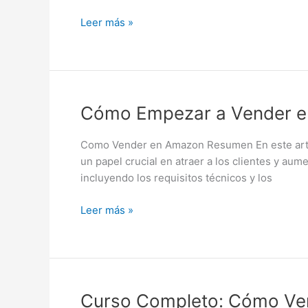
Amazon
con
Leer más »
Estrategias
Secretas
Cómo
Cómo Empezar a Vender e
Empezar
a
Como Vender en Amazon Resumen En este artícu
Vender
un papel crucial en atraer a los clientes y au
en
incluyendo los requisitos técnicos y los
Amazon:
Guía
Leer más »
Completa
Curso
Curso Completo: Cómo Ve