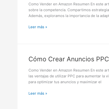
Vendedores
Como Vender en Amazon Resumen En este artíc
Exitosos
sobre la competencia. Compartimos estrategias 
en
Además, exploramos la importancia de la adapt
Amazon
Leer más »
Cómo
Cómo Crear Anuncios PPC 
Crear
Anuncios
Como Vender en Amazon Resumen En este artícu
PPC
las ventajas de utilizar PPC para aumentar la
en
para optimizar tus anuncios y maximizar el
Amazon:
Guía
Leer más »
para
Principiantes