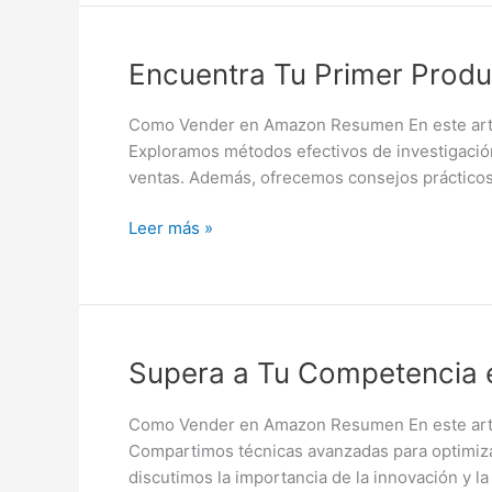
Encuentra
Encuentra Tu Primer Prod
Tu
Primer
Como Vender en Amazon Resumen En este artíc
Producto
Exploramos métodos efectivos de investigación
en
ventas. Además, ofrecemos consejos prácticos
Amazon
Rápidamente
Leer más »
Supera
Supera a Tu Competencia 
a
Tu
Como Vender en Amazon Resumen En este artíc
Competencia
Compartimos técnicas avanzadas para optimizar
en
discutimos la importancia de la innovación y l