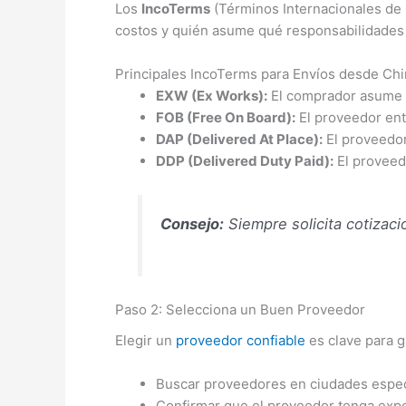
Los
IncoTerms
(Términos Internacionales de 
costos y quién asume qué responsabilidades 
Principales IncoTerms para Envíos desde Chi
EXW (Ex Works):
El comprador asume to
FOB (Free On Board):
El proveedor ent
DAP (Delivered At Place):
El proveedor
DDP (Delivered Duty Paid):
El proveedo
Consejo:
Siempre solicita cotizac
Paso 2: Selecciona un Buen Proveedor
Elegir un
proveedor confiable
es clave para g
Buscar proveedores en ciudades especi
Confirmar que el proveedor tenga expe