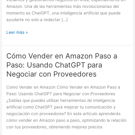
ChatGPT
Amazon. Una de las herramientas más revolucionarias del
para
momento es ChatGPT, una inteligencia artificial que puede
Investigación
ayudarte no solo a redactar […]
de
Mercados
Leer más »
Cómo Vender en Amazon Paso a
Cómo
Vender
Paso: Usando ChatGPT para
en
Negociar con Proveedores
Amazon
Paso
Como Vender en Amazon Cómo Vender en Amazon Paso a
a
Paso: Usando ChatGPT para Negociar con Proveedores
Paso:
¿Sabías que puedes utilizar herramientas de inteligencia
Usando
artificial como ChatGPT para mejorar tu comunicación y
ChatGPT
negociación con proveedores? En este artículo aprenderás
para
cómo vender en Amazon paso a paso, optimizando la relación
Negociar
con tus proveedores, obteniendo mejores precios
con
Proveedores