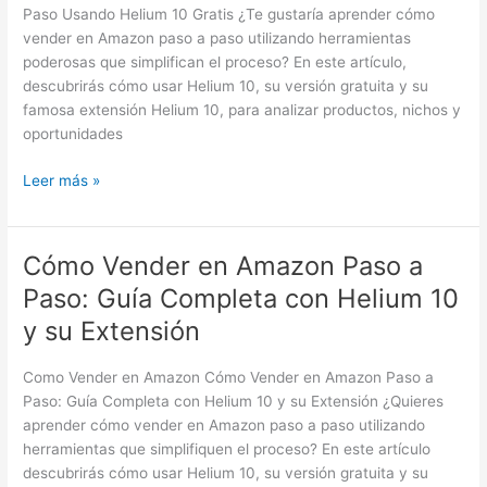
Paso
Paso Usando Helium 10 Gratis ¿Te gustaría aprender cómo
a
vender en Amazon paso a paso utilizando herramientas
Paso
poderosas que simplifican el proceso? En este artículo,
Usando
descubrirás cómo usar Helium 10, su versión gratuita y su
Helium
famosa extensión Helium 10, para analizar productos, nichos y
10
oportunidades
Gratis
Leer más »
Cómo Vender en Amazon Paso a
Cómo
Vender
Paso: Guía Completa con Helium 10
en
y su Extensión
Amazon
Paso
Como Vender en Amazon Cómo Vender en Amazon Paso a
a
Paso: Guía Completa con Helium 10 y su Extensión ¿Quieres
Paso:
aprender cómo vender en Amazon paso a paso utilizando
Guía
herramientas que simplifiquen el proceso? En este artículo
Completa
descubrirás cómo usar Helium 10, su versión gratuita y su
con