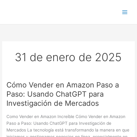
Ir
al
contenido
31 de enero de 2025
Cómo Vender en Amazon Paso a
Cómo
Vender
Paso: Usando ChatGPT para
en
Investigación de Mercados
Amazon
Paso
Como Vender en Amazon Increíble Cómo Vender en Amazon
a
Paso a Paso: Usando ChatGPT para Investigación de
Paso:
Mercados La tecnología está transformando la manera en que
Usando
iniciamos y gestionamos negocios en línea, especialmente en