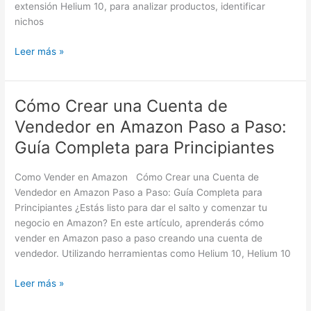
extensión Helium 10, para analizar productos, identificar
Helium
nichos
10
y
Leer más »
su
Extensión
Cómo Crear una Cuenta de
Cómo
Crear
Vendedor en Amazon Paso a Paso:
una
Guía Completa para Principiantes
Cuenta
de
Como Vender en Amazon Cómo Crear una Cuenta de
Vendedor
Vendedor en Amazon Paso a Paso: Guía Completa para
en
Principiantes ¿Estás listo para dar el salto y comenzar tu
Amazon
negocio en Amazon? En este artículo, aprenderás cómo
Paso
vender en Amazon paso a paso creando una cuenta de
a
vendedor. Utilizando herramientas como Helium 10, Helium 10
Paso:
Guía
Leer más »
Completa
para