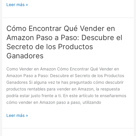
Leer más »
Cómo Encontrar Qué Vender en
Cómo
Encontrar
Amazon Paso a Paso: Descubre el
Qué
Secreto de los Productos
Vender
en
Ganadores
Amazon
Paso
Como Vender en Amazon Cómo Encontrar Qué Vender en
a
Amazon Paso a Paso: Descubre el Secreto de los Productos
Paso:
Ganadores Si alguna vez te has preguntado cómo descubrir
Descubre
productos rentables para vender en Amazon, la respuesta
el
podría estar justo frente a ti. En este artículo te enseñaremos
Secreto
cómo vender en Amazon paso a paso, utilizando
de
los
Leer más »
Productos
Ganadores