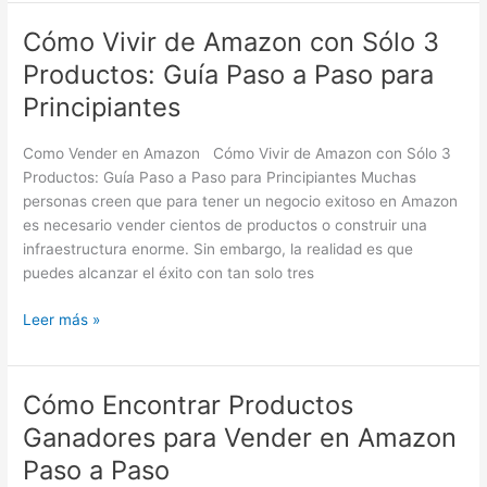
Principiantes
Cómo Vivir de Amazon con Sólo 3
Cómo
Vivir
Productos: Guía Paso a Paso para
de
Principiantes
Amazon
con
Como Vender en Amazon Cómo Vivir de Amazon con Sólo 3
Sólo
Productos: Guía Paso a Paso para Principiantes Muchas
3
personas creen que para tener un negocio exitoso en Amazon
Productos:
es necesario vender cientos de productos o construir una
Guía
infraestructura enorme. Sin embargo, la realidad es que
Paso
puedes alcanzar el éxito con tan solo tres
a
Paso
Leer más »
para
Principiantes
Cómo Encontrar Productos
Cómo
Encontrar
Ganadores para Vender en Amazon
Productos
Paso a Paso
Ganadores