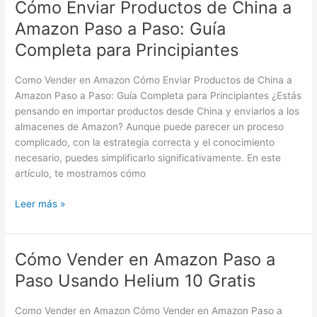
Cómo Enviar Productos de China a
Cómo
Enviar
Amazon Paso a Paso: Guía
Productos
Completa para Principiantes
de
China
Como Vender en Amazon Cómo Enviar Productos de China a
a
Amazon Paso a Paso: Guía Completa para Principiantes ¿Estás
Amazon
pensando en importar productos desde China y enviarlos a los
Paso
almacenes de Amazon? Aunque puede parecer un proceso
a
complicado, con la estrategia correcta y el conocimiento
Paso:
necesario, puedes simplificarlo significativamente. En este
Guía
artículo, te mostramos cómo
Completa
para
Leer más »
Principiantes
Cómo Vender en Amazon Paso a
Cómo
Vender
Paso Usando Helium 10 Gratis
en
Amazon
Como Vender en Amazon Cómo Vender en Amazon Paso a