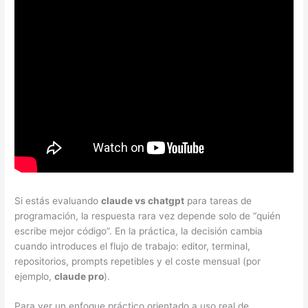
Si estás evaluando
claude vs chatgpt
para tareas de
programación, la respuesta rara vez depende solo de “quién
escribe mejor código”. En la práctica, la decisión cambia
cuando introduces el flujo de trabajo: editor, terminal,
repositorios, prompts repetibles y el coste mensual (por
ejemplo,
claude pro
).
Para ver un enfoque práctico orientado a uso real de