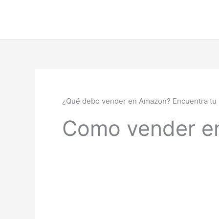
Ir
al
contenido
¿Qué debo vender en Amazon? Encuentra tu p
Como vender e