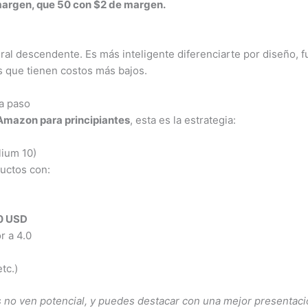
margen, que 50 con $2 de margen.
iral descendente. Es más inteligente diferenciarte por diseño, f
s que tienen costos más bajos.
 a paso
mazon para principiantes
, esta es la estrategia:
lium 10)
ductos con:
0 USD
r a 4.0
tc.)
 no ven potencial, y puedes destacar con una mejor presentaci