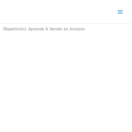
Ir
al
contenido
(Repetición): Aprende A Vender en Amazon