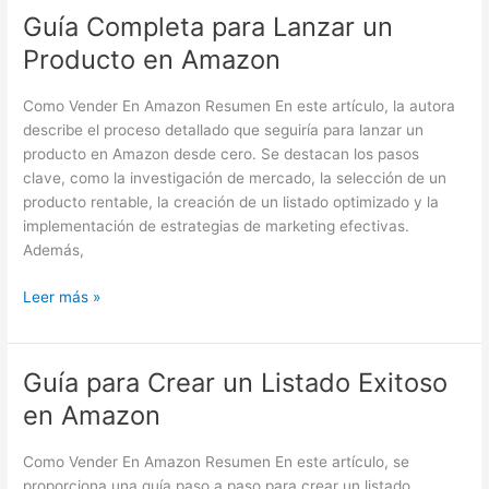
Guía Completa para Lanzar un
Guía
Completa
Producto en Amazon
para
Lanzar
Como Vender En Amazon Resumen En este artículo, la autora
un
describe el proceso detallado que seguiría para lanzar un
Producto
producto en Amazon desde cero. Se destacan los pasos
en
clave, como la investigación de mercado, la selección de un
Amazon
producto rentable, la creación de un listado optimizado y la
implementación de estrategias de marketing efectivas.
Además,
Leer más »
Guía para Crear un Listado Exitoso
Guía
para
en Amazon
Crear
un
Como Vender En Amazon Resumen En este artículo, se
Listado
proporciona una guía paso a paso para crear un listado