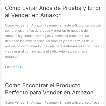
Cómo Evitar Años de Prueba y Error
Cómo
Evitar
al Vender en Amazon
Años
de
Como Vender En Amazon Resumen En este artículo, se discute
Prueba
cómo ahorrar años de prueba y error en tu negocio de
y
Amazon siguiendo estrategias y consejos probados. Se
Error
destacan las experiencias personales y aprendizajes de la
al
autora, proporcionando una guía para evitar errores comunes
Vender
y acelerar el camino hacia el éxito. Además, se ofrecen
en
recursos
Amazon
Leer más »
Cómo Encontrar el Producto
Cómo
Encontrar
Perfecto para Vender en Amazon
el
Producto
Como Vender En Amazon Resumen En este artículo, se ofrece
Perfecto