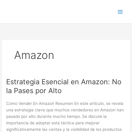
Ir
al
contenido
Amazon
Estrategia Esencial en Amazon: No
Estrategia
Esencial
la Pases por Alto
en
Amazon:
Como Vender En Amazon Resumen En este artículo, se revela
No
una estrategia clave que muchos vendedores en Amazon han
la
pasado por alto durante mucho tiempo. Se discute la
Pases
importancia de adoptar esta táctica para mejorar
por
significativamente las ventas y la visibilidad de los productos