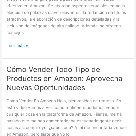
Exitoso
efectivo en Amazon. Se abordan aspectos cruciales como la
en
elección de palabras clave relevantes, la redacción de títulos
Amazon
atractivos, la elaboración de descripciones detalladas y la
inclusión de imágenes de alta calidad. Además, se ofrecen
consejos
Leer más »
Cómo Vender Todo Tipo de
Cómo
Vender
Productos en Amazon: Aprovecha
Todo
Nuevas Oportunidades
Tipo
de
Como Vender En Amazon Hola, bienvenidos de regreso. En
Productos
este video vamos a ver cómo realmente podemos vender
en
cualquier cosa en la plataforma de Amazon. Fíjense, me ha
Amazon:
pasado que me han comentado, he escuchado gente decir
Aprovecha
cosas así como, oye, ¿sabes qué? A mí me encantaría vender
Nuevas
en Amazon, pero fíjate que yo lo
Oportunidades