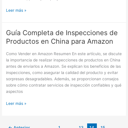
Leer más »
Guía Completa de Inspecciones de
Guía
Completa
Productos en China para Amazon
de
Inspecciones
Como Vender en Amazon Resumen En este artículo, se discute
de
la importancia de realizar inspecciones de productos en China
Productos
antes de enviarlos a Amazon. Se explican los beneficios de las
en
inspecciones, como asegurar la calidad del producto y evitar
China
sorpresas desagradables. Además, se proporcionan consejos
para
sobre cómo contratar servicios de inspección confiables y qué
Amazon
aspectos
Leer más »
←
Anterior
1
…
13
14
15