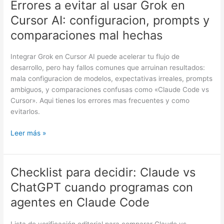
Errores a evitar al usar Grok en
Errores
a
Cursor AI: configuracion, prompts y
evitar
comparaciones mal hechas
al
usar
Integrar Grok en Cursor AI puede acelerar tu flujo de
Grok
desarrollo, pero hay fallos comunes que arruinan resultados:
en
mala configuracion de modelos, expectativas irreales, prompts
Cursor
ambiguos, y comparaciones confusas como «Claude Code vs
AI:
Cursor». Aqui tienes los errores mas frecuentes y como
configuracion,
evitarlos.
prompts
y
Leer más »
comparaciones
mal
hechas
Checklist para decidir: Claude vs
Checklist
para
ChatGPT cuando programas con
decidir:
agentes en Claude Code
Claude
vs
Lista de verificación editorial para comparar Claude vs