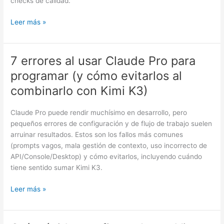
checks de calidad.
sin
perderte
Leer más »
entre
prompts
y
7 errores al usar Claude Pro para
7
automatizaciones
errores
programar (y cómo evitarlos al
al
combinarlo con Kimi K3)
usar
Claude
Claude Pro puede rendir muchísimo en desarrollo, pero
Pro
pequeños errores de configuración y de flujo de trabajo suelen
para
arruinar resultados. Estos son los fallos más comunes
programar
(prompts vagos, mala gestión de contexto, uso incorrecto de
(y
API/Console/Desktop) y cómo evitarlos, incluyendo cuándo
cómo
tiene sentido sumar Kimi K3.
evitarlos
al
Leer más »
combinarlo
con
Kimi
K3)