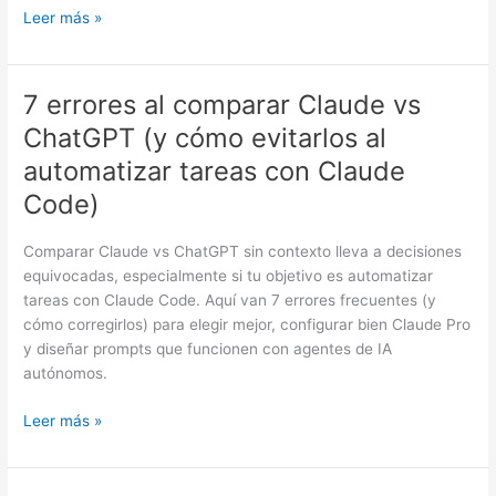
(y
Leer más »
cómo
evitarlos
al
7 errores al comparar Claude vs
7
comparar
errores
ChatGPT (y cómo evitarlos al
Claude
al
vs
automatizar tareas con Claude
comparar
ChatGPT)
Claude
Code)
vs
ChatGPT
Comparar Claude vs ChatGPT sin contexto lleva a decisiones
(y
equivocadas, especialmente si tu objetivo es automatizar
cómo
tareas con Claude Code. Aquí van 7 errores frecuentes (y
evitarlos
cómo corregirlos) para elegir mejor, configurar bien Claude Pro
al
y diseñar prompts que funcionen con agentes de IA
automatizar
autónomos.
tareas
con
Leer más »
Claude
Code)