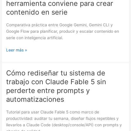
herramienta conviene para crear
vs
contenido en serie
Google
Flow:
Comparativa práctica entre Google Gemini, Gemini CLI y
qué
Google Flow para planificar, producir y escalar contenido en
herramienta
serie con inteligencia artificial.
conviene
para
Leer más »
crear
contenido
en
serie
Cómo rediseñar tu sistema de
Cómo
rediseñar
trabajo con Claude Fable 5 sin
tu
perderte entre prompts y
sistema
de
automatizaciones
trabajo
con
Tutorial para usar Claude Fable 5 como marco de
Claude
productividad: auditar tu semana, diseñar flujos repetibles y
Fable
llevarlos a Claude Code (desktop/console/API) con prompts y
5