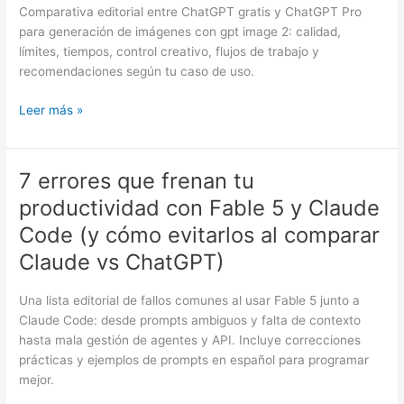
crear
Comparativa editorial entre ChatGPT gratis y ChatGPT Pro
imágenes:
para generación de imágenes con gpt image 2: calidad,
¿cuándo
límites, tiempos, control creativo, flujos de trabajo y
conviene
recomendaciones según tu caso de uso.
usar
gpt
Leer más »
image
2
y
7 errores que frenan tu
7
qué
errores
productividad con Fable 5 y Claude
cambia
que
en
Code (y cómo evitarlos al comparar
frenan
la
tu
Claude vs ChatGPT)
práctica?
productividad
con
Una lista editorial de fallos comunes al usar Fable 5 junto a
Fable
Claude Code: desde prompts ambiguos y falta de contexto
5
hasta mala gestión de agentes y API. Incluye correcciones
y
prácticas y ejemplos de prompts en español para programar
Claude
mejor.
Code