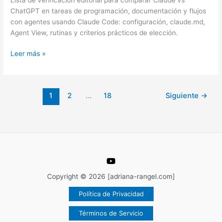
ChatGPT
ChatGPT en tareas de programación, documentación y flujos
cuando
con agentes usando Claude Code: configuración, claude.md,
programas
Agent View, rutinas y criterios prácticos de elección.
con
agentes
Leer más »
en
Claude
Code
1
2
…
18
Siguiente
→
Copyright © 2026 [adriana-rangel.com]
Política de Privacidad
Términos de Servicio