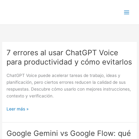
Ir
al
contenido
7 errores al usar ChatGPT Voice
7
errores
para productividad y cómo evitarlos
al
usar
ChatGPT Voice puede acelerar tareas de trabajo, ideas y
ChatGPT
planificación, pero ciertos errores reducen la calidad de sus
Voice
respuestas. Descubre cómo usarlo con mejores instrucciones,
para
contexto y verificación.
productividad
y
Leer más »
cómo
evitarlos
Google Gemini vs Google Flow: qué
Google
Gemini