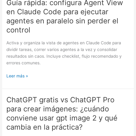
Guía rápida: configura Agent View
Guía
rápida:
en Claude Code para ejecutar
configura
agentes en paralelo sin perder el
Agent
View
control
en
Claude
Activa y organiza la vista de agentes en Claude Code para
Code
dividir tareas, correr varios agentes a la vez y consolidar
para
resultados sin caos. Incluye checklist, flujo recomendado y
ejecutar
errores comunes.
agentes
en
Leer más »
paralelo
sin
perder
ChatGPT gratis vs ChatGPT Pro
ChatGPT
el
gratis
para crear imágenes: ¿cuándo
control
vs
conviene usar gpt image 2 y qué
ChatGPT
Pro
cambia en la práctica?
para