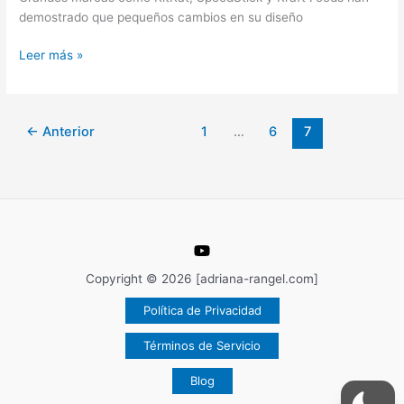
demostrado que pequeños cambios en su diseño
de
Listados
Leer más »
←
Anterior
1
…
6
7
Copyright © 2026 [adriana-rangel.com]
Política de Privacidad
Términos de Servicio
Blog