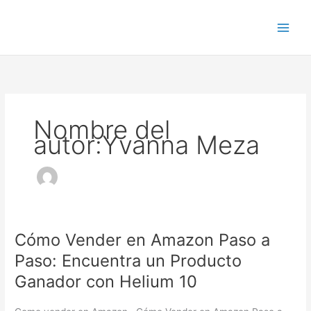
Ir
al
contenido
Nombre del
autor:Yvanna Meza
Cómo Vender en Amazon Paso a
Cómo
Vender
Paso: Encuentra un Producto
en
Ganador con Helium 10
Amazon
Paso