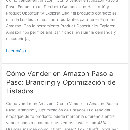
Como vender en Amazon Cómo Vender en Amazon Paso a
a
Paso: Encuentra un Producto Ganador con Helium 10 y
Paso:
Product Opportunity Explorer Elegir el producto correcto es
Encuentra
una de las decisiones más importantes para tener éxito en
un
Amazon. Con la herramienta Product Opportunity Explorer,
Producto
Amazon nos permite analizar nichos, evaluar la demanda y
Ganador
descubrir […]
con
Helium
Leer más »
10
Cómo Vender en Amazon Paso a
Cómo
Vender
Paso: Branding y Optimización de
en
Listados
Amazon
Paso
Como vender en Amazon Cómo Vender en Amazon Paso a
a
Paso: Branding y Optimización de Listados El diseño del
Paso:
empaque de tu producto puede marcar la diferencia entre
Branding
vender poco o aumentar tus ventas hasta en un 43%.
y
Grandes marcas como KitKat, SpeedStick y Kraft Foods han
Optimización