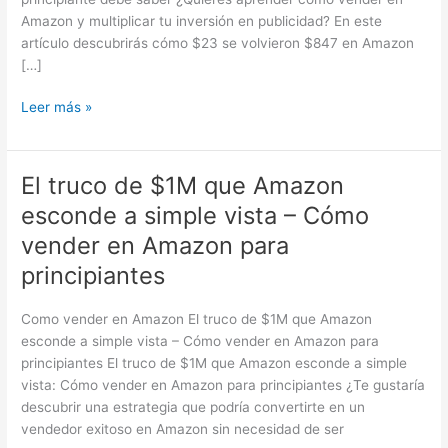
–
Amazon y multiplicar tu inversión en publicidad? En este
Estrategia
artículo descubrirás cómo $23 se volvieron $847 en Amazon
para
[…]
Principiantes
Leer más »
El truco de $1M que Amazon
El
truco
esconde a simple vista – Cómo
de
vender en Amazon para
$1M
que
principiantes
Amazon
esconde
Como vender en Amazon El truco de $1M que Amazon
a
esconde a simple vista – Cómo vender en Amazon para
simple
principiantes El truco de $1M que Amazon esconde a simple
vista
vista: Cómo vender en Amazon para principiantes ¿Te gustaría
–
descubrir una estrategia que podría convertirte en un
Cómo
vendedor exitoso en Amazon sin necesidad de ser
vender