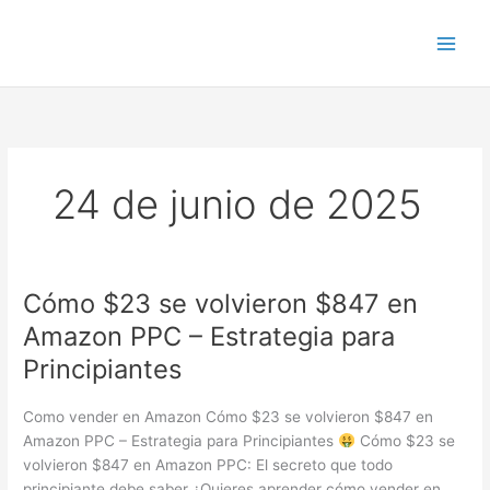
Ir
al
contenido
24 de junio de 2025
Cómo $23 se volvieron $847 en
Cómo
$23
Amazon PPC – Estrategia para
se
Principiantes
volvieron
$847
Como vender en Amazon Cómo $23 se volvieron $847 en
en
Amazon PPC – Estrategia para Principiantes
Cómo $23 se
Amazon
volvieron $847 en Amazon PPC: El secreto que todo
PPC
principiante debe saber ¿Quieres aprender cómo vender en